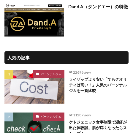
Dand.A（ダンドエー）の特徴
人気の記事
22696view
パーソナルジム
ライザップより安い「でもクオリ
ティは高い！」人気のパーソナル
ジムを一覧比較
11287view
パーソナルジム
ケトジェニック食事制限で湿疹が
出た体験談。肌が痒くなったらス