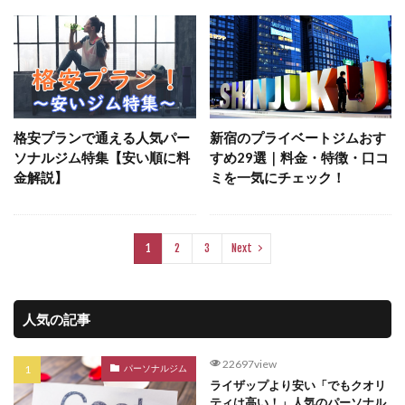
格安プランで通える人気パー
新宿のプライベートジムおす
ソナルジム特集【安い順に料
すめ29選｜料金・特徴・口コ
金解説】
ミを一気にチェック！
1
2
3
Next
人気の記事
22697view
パーソナルジム
ライザップより安い「でもクオリ
ティは高い！」人気のパーソナル