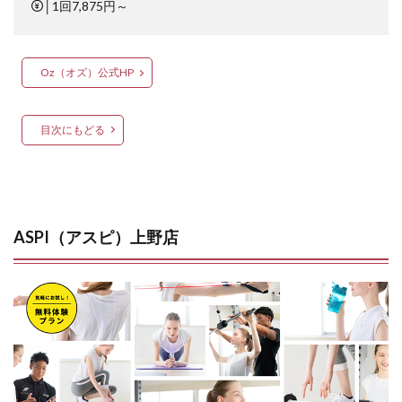
│
1回7,875円～
Oz（オズ）公式HP
目次にもどる
ASPI（アスピ）上野店