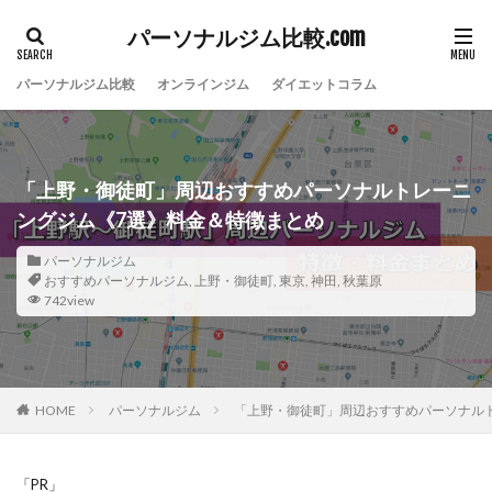
パーソナルジム比較.com
パーソナルジム比較
オンラインジム
ダイエットコラム
「上野・御徒町」周辺おすすめパーソナルトレーニ
ングジム《7選》料金＆特徴まとめ
パーソナルジム
おすすめパーソナルジム
,
上野・御徒町
,
東京
,
神田
,
秋葉原
742view
HOME
パーソナルジム
「上野・御徒町」周辺おすすめパーソナル
「PR」