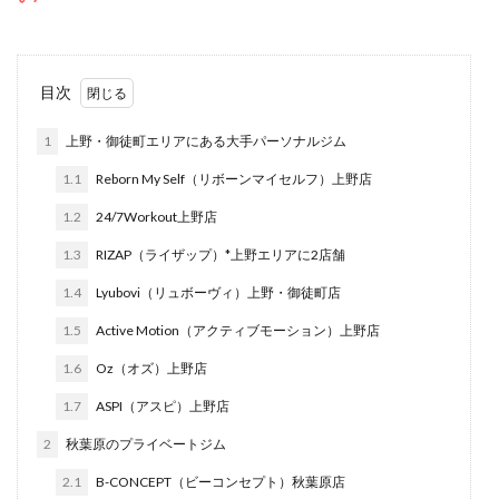
目次
1
上野・御徒町エリアにある大手パーソナルジム
1.1
Reborn My Self（リボーンマイセルフ）上野店
1.2
24/7Workout上野店
1.3
RIZAP（ライザップ）*上野エリアに2店舗
1.4
Lyubovi（リュボーヴィ）上野・御徒町店
1.5
Active Motion（アクティブモーション）上野店
1.6
Oz（オズ）上野店
1.7
ASPI（アスピ）上野店
2
秋葉原のプライベートジム
2.1
B-CONCEPT（ビーコンセプト）秋葉原店