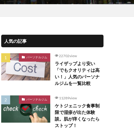
人気の記事
22702view
パーソナルジム
ライザップより安い
「でもクオリティは高
い！」人気のパーソナ
ルジムを一覧比較
11289view
パーソナルジム
ケトジェニック食事制
限で湿疹が出た体験
談。肌が痒くなったら
ストップ！