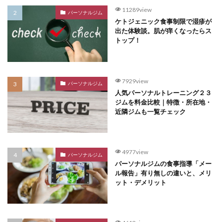
11289view
パーソナルジム
ケトジェニック食事制限で湿疹が
出た体験談。肌が痒くなったらス
トップ！
7929view
パーソナルジム
人気パーソナルトレーニング２３
ジムを料金比較｜特徴・所在地・
近隣ジムも一覧チェック
4977view
パーソナルジム
パーソナルジムの食事指導「メー
ル報告」有り無しの違いと、メリ
ット・デメリット