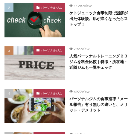
11287view
パーソナルジム
ケトジェニック食事制限で湿疹が
出た体験談。肌が痒くなったらス
トップ！
7927view
パーソナルジム
人気パーソナルトレーニング２３
ジムを料金比較｜特徴・所在地・
近隣ジムも一覧チェック
4977view
パーソナルジム
パーソナルジムの食事指導「メー
ル報告」有り無しの違いと、メリ
ット・デメリット