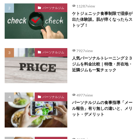
11287view
パーソナルジム
ケトジェニック食事制限で湿疹が
出た体験談。肌が痒くなったらス
トップ！
7927view
パーソナルジム
人気パーソナルトレーニング２３
ジムを料金比較｜特徴・所在地・
近隣ジムも一覧チェック
4977view
パーソナルジム
パーソナルジムの食事指導「メー
ル報告」有り無しの違いと、メリ
ット・デメリット