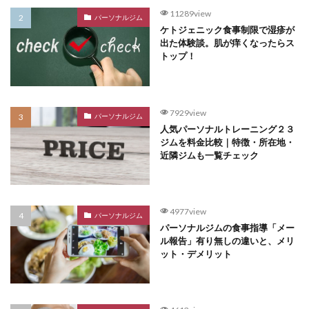
11289view
パーソナルジム
ケトジェニック食事制限で湿疹が
出た体験談。肌が痒くなったらス
トップ！
7929view
パーソナルジム
人気パーソナルトレーニング２３
ジムを料金比較｜特徴・所在地・
近隣ジムも一覧チェック
4977view
パーソナルジム
パーソナルジムの食事指導「メー
ル報告」有り無しの違いと、メリ
ット・デメリット