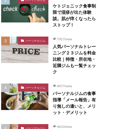
ケトジェニック食事制
限で湿疹が出た体験
談。肌が痒くなったら
ストップ！
7927view
パーソナルジム
人気パーソナルトレー
ニング２３ジムを料金
比較｜特徴・所在地・
近隣ジムも一覧チェッ
ク
4977view
パーソナルジム
パーソナルジムの食事
指導「メール報告」有
り無しの違いと、メリ
ット・デメリット
4613view
パーソナルジム