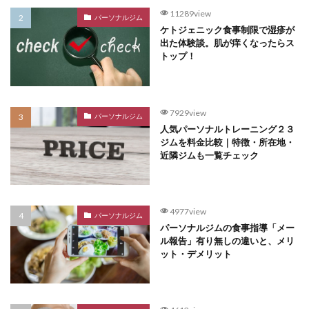
11289view
パーソナルジム
ケトジェニック食事制限で湿疹が
出た体験談。肌が痒くなったらス
トップ！
7929view
パーソナルジム
人気パーソナルトレーニング２３
ジムを料金比較｜特徴・所在地・
近隣ジムも一覧チェック
4977view
パーソナルジム
パーソナルジムの食事指導「メー
ル報告」有り無しの違いと、メリ
ット・デメリット