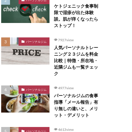
ケトジェニック食事制
限で湿疹が出た体験
談。肌が痒くなったら
ストップ！
7927view
パーソナルジム
人気パーソナルトレー
ニング２３ジムを料金
比較｜特徴・所在地・
近隣ジムも一覧チェッ
ク
4977view
パーソナルジム
パーソナルジムの食事
指導「メール報告」有
り無しの違いと、メリ
ット・デメリット
4613view
パーソナルジム