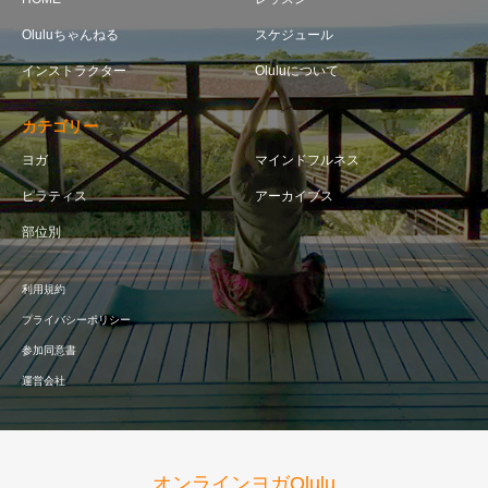
Oluluちゃんねる
スケジュール
インストラクター
Oluluについて
カテゴリー
ヨガ
マインドフルネス
ピラティス
アーカイブス
部位別
利用規約
プライバシーポリシー
参加同意書
運営会社
オンラインヨガOlulu