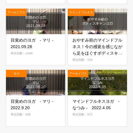
アーカイブス
マインドフルネス
目覚めのヨガ - マリ -
おやすみ前のマインドフル
2021.09.28
ネス！今の感覚を感じなが
ら足をほぐすボディスキャ
再生回数：1008
ンヨガでリラックス
再生回数：704
ヨガ
アーカイブス
目覚めのヨガ - マリ -
マインドフルネスヨガ -
2022.9.20
なつみ - 2022.4.05
再生回数：596
再生回数：572